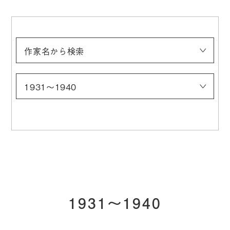
作家名から検索
浅井忠
伊藤快彦
稲垣稔次郎
入江波光
上村松園
太田喜二郎
太田聴雨
奥村霞城
小合友之助
鹿子木孟郎
神坂雪佳
菊池契月
菊池芳文
北野恒富
北脇昇
（五代）清水六兵衞（六和）
幸野楳嶺
木島桜谷
須田国太郎
竹内栖鳳
建畠大夢
玉城末一
田村宗立
都路華香
土田麦僊
都鳥英喜
富岡鉄斎
冨田溪仙
中村研一
中村大三郎
中村鵬生
西村五雲
西山翠嶂
野長瀬晩花
牧野克次
梥本一洋
村上華岳
安井曽太郎
山崎朝雲
山元春挙
1931〜1940
〜1900
1901〜1910
1911〜1920
1921〜1930
1931〜1940
1941〜
1931〜1940