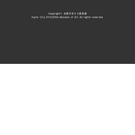
Copyright© 京都市京セラ美術館
Kyoto City KYOCERA Museum of Art All rights reserved.