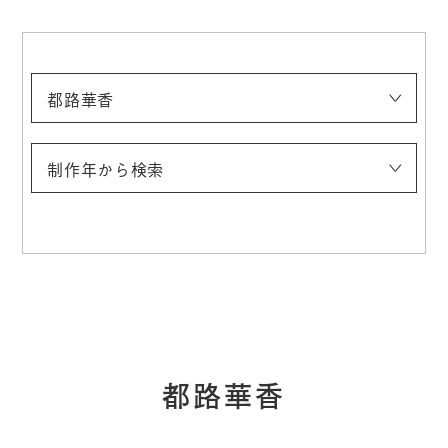
都路華香
浅井忠
伊藤快彦
稲垣稔次郎
入江波光
上村松園
太田喜二郎
太田聴雨
奥村霞城
小合友之助
鹿子木孟郎
神坂雪佳
菊池契月
菊池芳文
北野恒富
北脇昇
（五代）清水六兵衞（六和）
幸野楳嶺
木島桜谷
須田国太郎
竹内栖鳳
建畠大夢
玉城末一
田村宗立
都路華香
土田麦僊
都鳥英喜
富岡鉄斎
冨田溪仙
中村研一
中村大三郎
中村鵬生
西村五雲
西山翠嶂
野長瀬晩花
牧野克次
梥本一洋
村上華岳
安井曽太郎
山崎朝雲
山元春挙
制作年から検索
〜1900
1901〜1910
1911〜1920
1921〜1930
1931〜1940
1941〜
都路華香