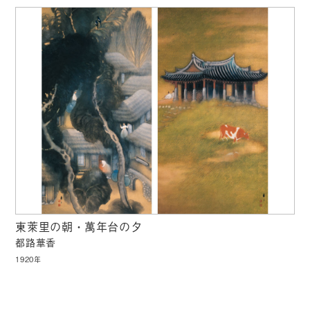
東萊里の朝・萬年台の夕
都路華香
1920年