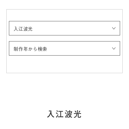
入江波光
浅井忠
伊藤快彦
稲垣稔次郎
入江波光
上村松園
太田喜二郎
太田聴雨
奥村霞城
小合友之助
鹿子木孟郎
神坂雪佳
菊池契月
菊池芳文
北野恒富
北脇昇
（五代）清水六兵衞（六和）
幸野楳嶺
木島桜谷
須田国太郎
竹内栖鳳
建畠大夢
玉城末一
田村宗立
都路華香
土田麦僊
都鳥英喜
富岡鉄斎
冨田溪仙
中村研一
中村大三郎
中村鵬生
西村五雲
西山翠嶂
野長瀬晩花
牧野克次
梥本一洋
村上華岳
安井曽太郎
山崎朝雲
山元春挙
制作年から検索
〜1900
1901〜1910
1911〜1920
1921〜1930
1931〜1940
1941〜
入江波光