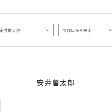
安井曽太郎
制作年から検索
浅井忠
伊藤快彦
稲垣稔次郎
入江波光
上村松園
太田喜二郎
太田聴雨
奥村霞城
小合友之助
鹿子木孟郎
神坂雪佳
菊池契月
菊池芳文
北野恒富
北脇昇
（五代）清水六兵衞（六和）
幸野楳嶺
木島桜谷
須田国太郎
竹内栖鳳
建畠大夢
玉城末一
田村宗立
都路華香
土田麦僊
都鳥英喜
富岡鉄斎
冨田溪仙
中村研一
中村大三郎
中村鵬生
西村五雲
西山翠嶂
野長瀬晩花
牧野克次
梥本一洋
村上華岳
安井曽太郎
山崎朝雲
山元春挙
〜1900
1901〜1910
1911〜1920
1921〜1930
1931〜1940
1941〜
安井曽太郎