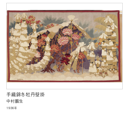
手織錦冬牡丹壁掛
中村鵬生
1936年