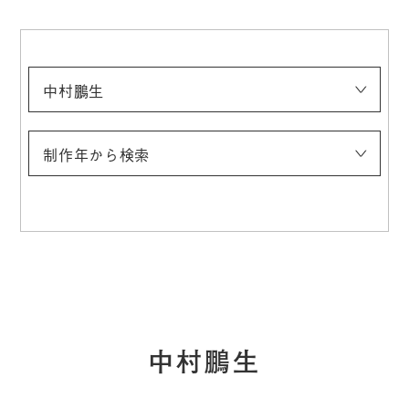
中村鵬生
浅井忠
伊藤快彦
稲垣稔次郎
入江波光
上村松園
太田喜二郎
太田聴雨
奥村霞城
小合友之助
鹿子木孟郎
神坂雪佳
菊池契月
菊池芳文
北野恒富
北脇昇
（五代）清水六兵衞（六和）
幸野楳嶺
木島桜谷
須田国太郎
竹内栖鳳
建畠大夢
玉城末一
田村宗立
都路華香
土田麦僊
都鳥英喜
富岡鉄斎
冨田溪仙
中村研一
中村大三郎
中村鵬生
西村五雲
西山翠嶂
野長瀬晩花
牧野克次
梥本一洋
村上華岳
安井曽太郎
山崎朝雲
山元春挙
制作年から検索
〜1900
1901〜1910
1911〜1920
1921〜1930
1931〜1940
1941〜
中村鵬生