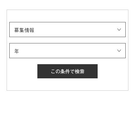
募集情報
募集情報
ALL
ご来館の方へ
プレスリリース
混雑情報
運営情報
年
2026年
2025年
2024年
2023年
2022年
2021年
2020年
2019年