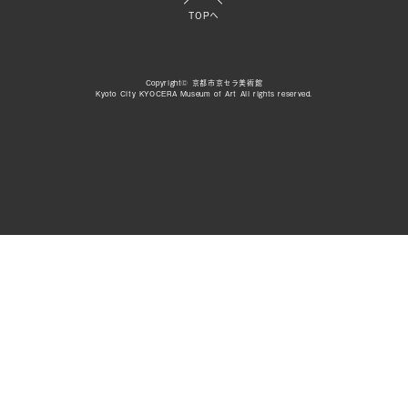
TOPへ
Copyright© 京都市京セラ美術館
Kyoto City KYOCERA Museum of Art All rights reserved.