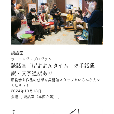
談話室
ラーニング・プログラム
談話室「ぽよよんタイム」
※手話通
訳・文字通訳あり
展覧会や作品の感想を美術館スタッフやいろんな人々
と話そう！
2024年10月13日
会場［ 談話室（本館２階） ］