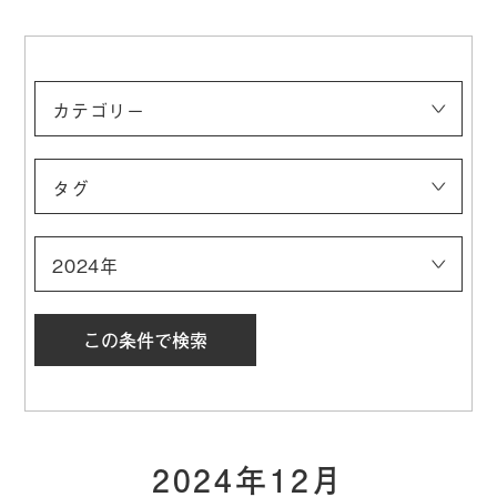
カテゴリー
ALL
談話室
エキシビション・クルーズ
メンバーシップ
その他
ダイバーズラボ
アートピクニック
タグ
エキシビション・クルーズ
オンライン
ゲスト来館イベント
スタッフ在室イベント
ツアー
トーク
パフォーマンス
ワークショップ
展示
複合イベント
2024年
2024年
2026年
2025年
2023年
2022年
2021年
2020年
2019年
2024年12月