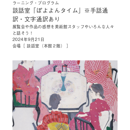
ラーニング・プログラム
談話室「ぽよよんタイム」
※手話通
訳・文字通訳あり
展覧会や作品の感想を美術館スタッフやいろんな人々
と話そう！
2024年9月21日
会場［ 談話室（本館２階） ］