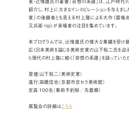
家・辻惟雄氏の著書『奇想の系譜』は、江戸時代
紹介し、村上に大きなインスピレーションを与えまし
家」の後継者とも言える村上隆による大作《雲竜
又兵衛 rip》が来場者の注目を集めています。
本プログラムでは、辻惟雄氏の偉大な業績を受け
広く日本美術を論じる美術史家の山下裕二氏を迎
ら現代の村上隆に続く『奇想の系譜』を語っていただ
登壇：山下裕二（美術史家）
進行：高橋信也（京都市京セラ美術館）
定員：100名（事前予約制／先着順）
展覧会の詳細は
こちら