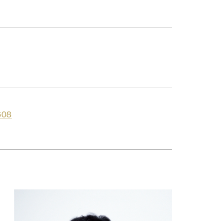
）
608