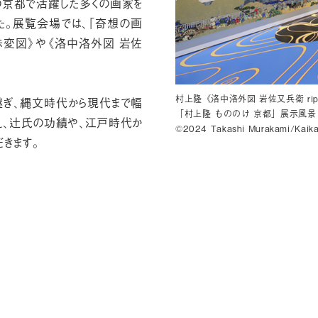
の京都で活躍した多くの画家を
た。展覧会場では、「奇想の画
赤変図》や《洛中洛外図 岩佐
村上隆《洛中洛外図 岩佐又兵衛 rip》
継ぎ、縄文時代から現代まで幅
「村上隆 もののけ 京都」展示風景 京
え、辻氏の功績や、江戸時代か
©2024 Takashi Murakami/Kaikai K
きます。