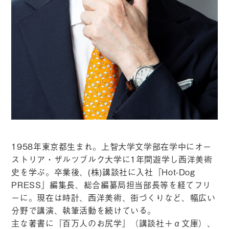
1958年東京都生まれ。上智大学文学部在学中にオー
ストリア・ザルツブルク大学に1年間遊学し西洋美術
史を学ぶ。卒業後、(株)講談社に入社『Hot-Dog
PRESS』編集長、総合編纂局担当部長等を経てフリ
ーに。現在は時計、西洋美術、街づくりなど、幅広い
分野で講演、執筆活動を続けている。
主な著書に『百万人のお尻学』（講談社＋α文庫）、