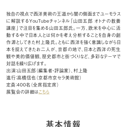
独自の視点で西洋美術の王道から闇の側面までユーモラス
に解説するYouTubeチャンネル「山田五郎 オトナの教養
講座」で注目を集める山田五郎氏。一方、欧米を中心に活
動する中で日本人とは何かを考え分析することを自身の創
作源としてきた村上隆氏。ともに西洋を強く意識しながら日
本を捉えてきたお二人が、京都の地で、日本と西洋の死生
観や美的価値観、歴史都市と街づくりなど、多彩なテーマで
対話を繰り広げます。
出演：山田五郎（編集者・評論家）、村上隆
進行：高橋信也（京都市京セラ美術館）
定員：400名（全席指定席）
展覧会の詳細は
こちら
基本情報