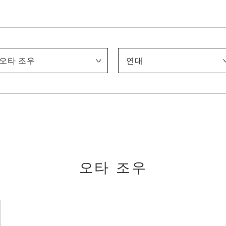
오타 조우
연대
아사이 주
이나가키 도시지로
이리에 하코
이토 야스히코
가미사카 셋카
가노코기 다케시로
기쿠치 호분
기쿠치 게이게쓰
기타노 쓰네토미
기타와키 노보루
(5대) 기요미즈 로쿠베
고노 바이레이
고노시마 오코쿠
마키노 가쓰지
마쓰모토 이치요
무라카미 가가쿠
나카무라 다이자부로
나카무라 호세이
나카무라 겐이치
니시무라 고운
니시야마 스이쇼
노나가세 반카
오고 도모노스케
오쿠무라 가조
오타 조우
오타 기지로
스다 구니타로
다케우치 세이호
다마키 스에카즈
다무라 소류
다테하타 다이무
도미오카 뎃사이
도미타 게이센
도토리 에이키
쓰치다 바쿠센
쓰지 가코
우에무라 쇼엔
야마모토 슌쿄
야마자키 조운
야스이 소타로
-1900
1901-1910
1911-1920
1921-1930
1931-1940
1941-
오타 조우