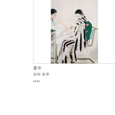
종두
오타 조우
1934