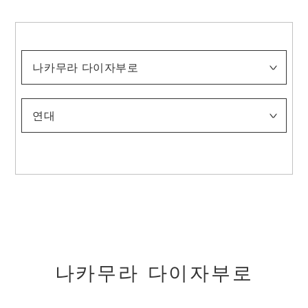
나카무라 다이자부로
아사이 주
이나가키 도시지로
이리에 하코
이토 야스히코
가미사카 셋카
가노코기 다케시로
기쿠치 호분
기쿠치 게이게쓰
기타노 쓰네토미
기타와키 노보루
(5대) 기요미즈 로쿠베
고노 바이레이
고노시마 오코쿠
마키노 가쓰지
마쓰모토 이치요
무라카미 가가쿠
나카무라 다이자부로
나카무라 호세이
나카무라 겐이치
니시무라 고운
니시야마 스이쇼
노나가세 반카
오고 도모노스케
오쿠무라 가조
오타 조우
오타 기지로
스다 구니타로
다케우치 세이호
다마키 스에카즈
다무라 소류
다테하타 다이무
도미오카 뎃사이
도미타 게이센
도토리 에이키
쓰치다 바쿠센
쓰지 가코
우에무라 쇼엔
야마모토 슌쿄
야마자키 조운
야스이 소타로
연대
-1900
1901-1910
1911-1920
1921-1930
1931-1940
1941-
나카무라 다이자부로