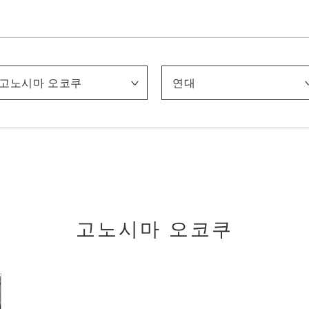
고노시마 오코쿠
연대
아사이 주
이나가키 도시지로
이리에 하코
이토 야스히코
가미사카 셋카
가노코기 다케시로
기쿠치 호분
기쿠치 게이게쓰
기타노 쓰네토미
기타와키 노보루
(5대) 기요미즈 로쿠베
고노 바이레이
고노시마 오코쿠
마키노 가쓰지
마쓰모토 이치요
무라카미 가가쿠
나카무라 다이자부로
나카무라 호세이
나카무라 겐이치
니시무라 고운
니시야마 스이쇼
노나가세 반카
오고 도모노스케
오쿠무라 가조
오타 조우
오타 기지로
스다 구니타로
다케우치 세이호
다마키 스에카즈
다무라 소류
다테하타 다이무
도미오카 뎃사이
도미타 게이센
도토리 에이키
쓰치다 바쿠센
쓰지 가코
우에무라 쇼엔
야마모토 슌쿄
야마자키 조운
야스이 소타로
-1900
1901-1910
1911-1920
1921-1930
1931-1940
1941-
고노시마 오코쿠