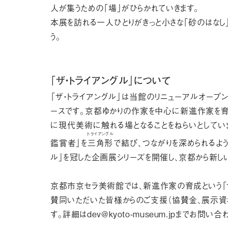
人が集うための「場」がひらかれていきます。
本展を訪れる一人ひとりがきっと小さな「砂のはなし
う。
「ザ・トライアングル」について
「ザ・トライアングル」は当館のリニューアルオープ
ースです。京都ゆかりの作家を中心に新進作家を
に現代美術に触れる場となることをねらいとしていま
トライアングル
鑑賞者」を
三角形
で結び、つながりを深められるよう
ル」を冠した企画展シリーズを開催し、京都から新し
京都市京セラ美術館では、新進作家の育成という「ザ
賛同いただいた皆様からのご支援（協賛金、展示資
す。詳細は
dev@kyoto-museum.jp
までお問い合わ