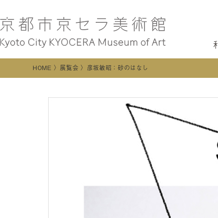
HOME
展覧会
彦坂敏昭：砂のはなし