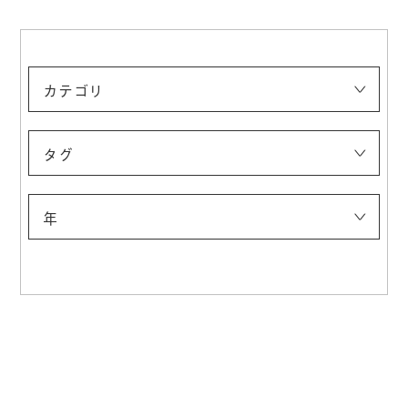
カテゴリ
エキシビジョンクルーズ
アートピクニック
談話室
タグ
年
2026年
2021年
2020年