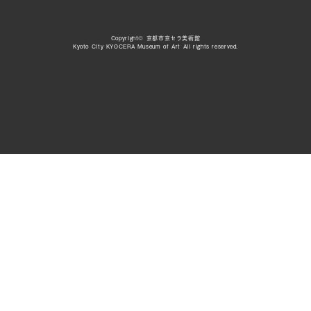
Copyright© 京都市京セラ美術館
Kyoto City KYOCERA Museum of Art All rights reserved.