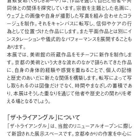
倉敷安耶（くらしきあーや）は、作品を通して自己と他者や共
同体との関係を探究しています。宗教を主題とした名画に、
ウェブ上の画像や自身が撮影した写真を組み合わせたコラ
ージュを制作。それをキャンバスに転写し、信仰やケアの行
為として位置づけた作品にします。また平面作品とは別にイ
ンスタレーションや儀式的なパフォーマンスを展開することも
あります。
本展では、美術館の所蔵作品をモチーフに新作を制作しま
す。京都の美術という大きな流れのなかで語られてきた作品
に、自身の身体的経験や感覚を重ねることで、個人の記憶
と歴史のあいだに新たな関係を構築します。転写によって写
し取られるのは図像だけでなく、時間やまなざしの蓄積であ
り、本展はそうした重なりを通じて他者や歴史との関わりを考
える場となるでしょう。
「ザ・トライアングル」について
「ザ・トライアングル」は、当館のリニューアルオープンに際し
て新設された展示スペースです。京都ゆかりの作家を中心に