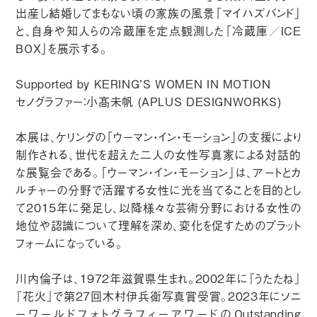
出産し結婚してまもない頃の家族の風景「マイハズバンド」
と、自身や知人らの冷蔵庫を定点観測した「冷蔵庫／ICE
BOX」を展示する。
Supported by KERING’S WOMEN IN MOTION
セノグラファー：小髙未帆 (APLUS DESIGNWORKS)
本展は、ケリングの「ウーマン・イン・モーション」の支援により
制作される、世代を超えた二人の女性写真家による対話的
な展覧会である。「ウーマン・イン・モーション」は、アートとカ
ルチャーの分野で活躍する女性に光を当てることを目的とし
て2015年に発足し、以降様々な芸術分野における女性の
地位や認識について理解を深め、変化を促すためのプラット
フォームになっている。
川内倫子は、1972年滋賀県生まれ。2002年に『うたたね』
『花火』で第27回木村伊兵衛写真賞受賞。2023年にソニ
ーワールドフォトグラフィーアワードのOutstanding