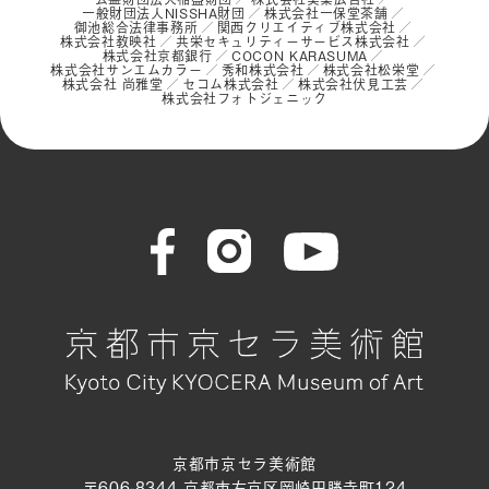
一般財団法人NISSHA財団
株式会社一保堂茶舗
御池総合法律事務所
関西クリエイティブ株式会社
株式会社教映社
共栄セキュリティーサービス株式会社
株式会社京都銀行
COCON KARASUMA
株式会社サンエムカラー
秀和株式会社
株式会社松栄堂
株式会社 尚雅堂
セコム株式会社
株式会社伏見工芸
株式会社フォトジェニック
京都市京セラ美術館
〒606-8344 京都市左京区岡崎円勝寺町124