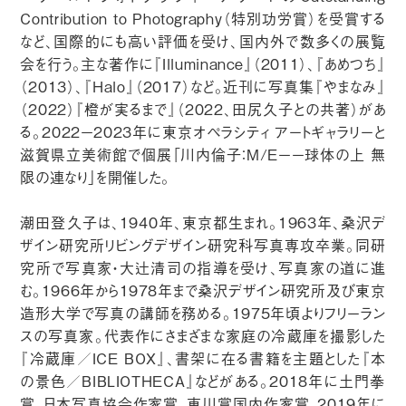
Contribution to Photography（特別功労賞）を受賞する
など、国際的にも高い評価を受け、国内外で数多くの展覧
会を行う。主な著作に『Illuminance』（2011）、『あめつち』
（2013）、『Halo』（2017）など。近刊に写真集『やまなみ』
（2022）『橙が実るまで』（2022、田尻久子との共著）があ
る。2022－2023年に東京オペラシティ アートギャラリーと
滋賀県立美術館で個展「川内倫子：M/E－－球体の上 無
限の連なり」を開催した。
潮田登久子は、1940年、東京都生まれ。1963年、桑沢デ
ザイン研究所リビングデザイン研究科写真専攻卒業。同研
究所で写真家・大辻清司の指導を受け、写真家の道に進
む。1966年から1978年まで桑沢デザイン研究所及び東京
造形大学で写真の講師を務める。1975年頃よりフリーラン
スの写真家。代表作にさまざまな家庭の冷蔵庫を撮影した
『冷蔵庫／ICE BOX』、書架に在る書籍を主題とした『本
の景色／BIBLIOTHECA』などがある。2018年に土門拳
賞、日本写真協会作家賞、東川賞国内作家賞、2019年に