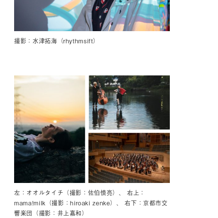
撮影：水津拓海（rhythmsift）
左：オオルタイチ（撮影：佐伯慎亮）、 右上：
mama!milk（撮影：hiroaki zenke）、 右下：京都市交
響楽団（撮影：井上嘉和）