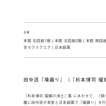
会場
本館 北回廊1階 |
本館 北回廊2階 |
本館 南回廊
京セラスクエア |
日本庭園
田中泯「場踊り」（「杉本博司 瑠
「杉本博司 瑠璃の浄土」展 にあわせて、《硝
機に田中泯が茶室と日本庭園で「場踊り」を行