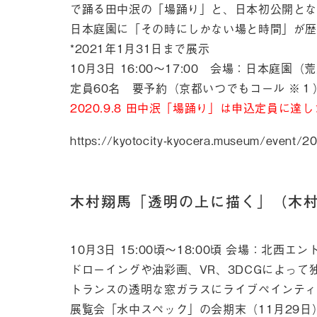
で踊る田中泯の「場踊り」と、日本初公開とな
日本庭園に「その時にしかない場と時間」が歴
*2021年1月31日まで展示
10月3日 16:00〜17:00 会場：日本庭園
定員60名 要予約（京都いつでもコール ※１
2020.9.8 田中泯「場踊り」は申込定員に達
https://kyotocity-kyocera.museum/event/
木村翔馬「透明の上に描く」（木
10月3日 15:00頃〜18:00頃 会場：北西
ドローイングや油彩画、VR、3DCGによっ
トランスの透明な窓ガラスにライブペインティ
展覧会「水中スペック」の会期末（11月29日