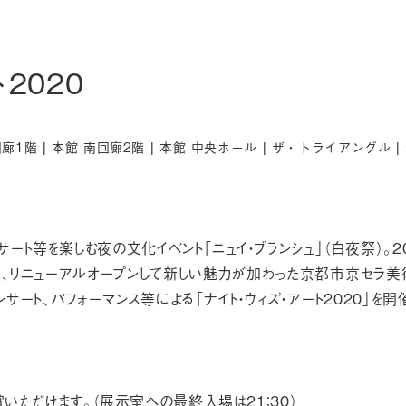
2020
廊1階 |
本館 南回廊2階 |
本館 中央ホール |
ザ・トライアングル |
ト等を楽しむ夜の文化イベント「ニュイ・ブランシュ」（白夜祭）。20
中、リニューアルオープンして新しい魅力が加わった京都市京セラ
サート、パフォーマンス等による「ナイト・ウィズ・アート2020」を
賞いただけます。（展示室への最終入場は21：30）