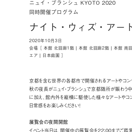
ニュイ・ブランシュ KYOTO 2020
同時開催プログラム
ナイト・ウィズ・アート
2020年10月3日
会場［
本館 北回廊1階 |
本館 北回廊2階 |
本館 南回
エア |
日本庭園
］
京都を含む世界の各都市で開催されるアートやコンサー
秋の夜長がニュイ・ブランシュで京都随所が賑わう
に加え、館内外を縦横に駆使した様々なアートやコン
日常感をお楽しみください！
展覧会の夜間開館
イベント当日は、開催中の展覧会を22：00までご鑑