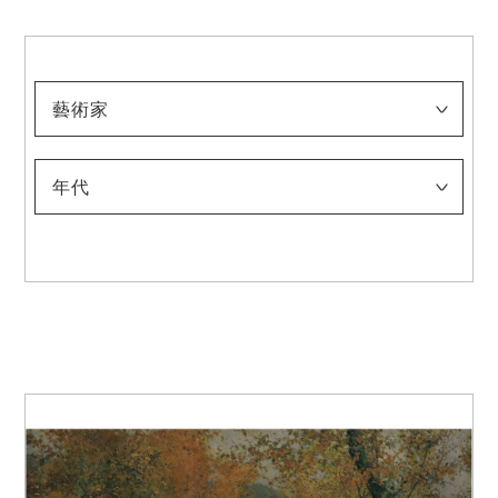
藝術家
淺井忠
伊藤快彥
稲垣稔次郎
入江波光
上村松園
太田喜二郎
太田聽雨
奥村霞城
小合友之助
鹿子木孟郎
神坂雪佳
菊池契月
菊池芳文
北野恒富
北脇昇
（五代）清水六兵衛
幸野楳嶺
木島櫻谷
須田国太郎
竹內栖鳳
建畠大夢
玉城末一
田村宗立
都路華香
土田麥僊
都鳥英喜
富岡鐵齋
冨田溪仙
中村研一
中村大三郎
中村鵬生
西村五雲
西山翠嶂
野長瀨晚花
牧野克次
梥本一洋
村上華岳
安井曽太郎
山崎朝雲
山元春拳
年代
-1900
1901-1910
1911-1920
1921-1930
1931-1940
1941-