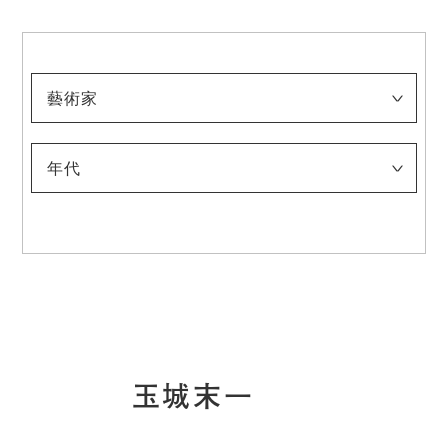
藝術家
淺井忠
伊藤快彥
稲垣稔次郎
入江波光
上村松園
太田喜二郎
太田聽雨
奥村霞城
小合友之助
鹿子木孟郎
神坂雪佳
菊池契月
菊池芳文
北野恒富
北脇昇
（五代）清水六兵衛
幸野楳嶺
木島櫻谷
須田国太郎
竹內栖鳳
建畠大夢
玉城末一
田村宗立
都路華香
土田麥僊
都鳥英喜
富岡鐵齋
冨田溪仙
中村研一
中村大三郎
中村鵬生
西村五雲
西山翠嶂
野長瀨晚花
牧野克次
梥本一洋
村上華岳
安井曽太郎
山崎朝雲
山元春拳
年代
-1900
1901-1910
1911-1920
1921-1930
1931-1940
1941-
玉城末一