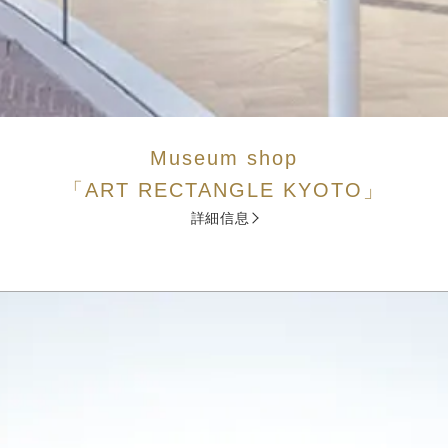
Museum shop
「ART RECTANGLE KYOTO」
詳細信息