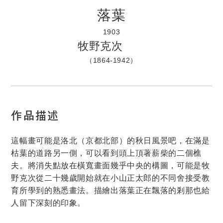
落葉
1903
牧野克次
（1864-1942）
作品描述
這幅畫可能是洛北（京都北部）的秋日風景吧，在滿是
枯葉的道路另一側，可以看到頭上頂著薪柴的二個樵
夫。將消失點放在橫寬畫面幾乎中央的構圖，可能是牧
野克次從二十幾歲開始就在小山正太郎的不同舍接受教
育所學到的熟悉畫法。描繪出落葉正在飄落的剎那也給
人留下深刻的印象。