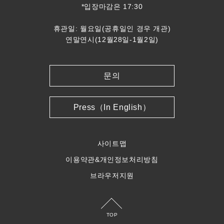
*입장마감은 17:30
휴관일: 월요일(공휴일인 경우 개관)
연말연시(12월28일-1월2일)
문의
Press（In English）
사이트맵
이용약관&개인정보처리방침
브라우저지원
TOP