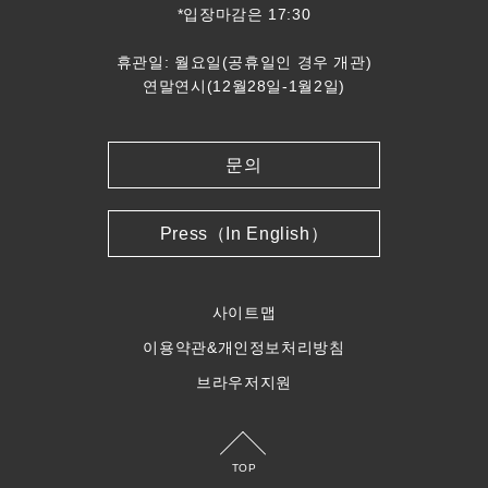
*입장마감은 17:30
휴관일: 월요일(공휴일인 경우 개관)
연말연시(12월28일-1월2일)
문의
Press（In English）
사이트맵
이용약관&개인정보처리방침
브라우저지원
TOP