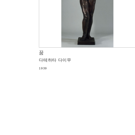
꿈
다테하타 다이무
1939