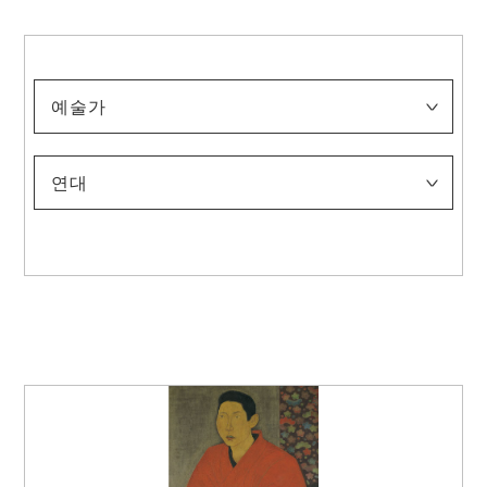
예술가
아사이 주
이나가키 도시지로
이리에 하코
이토 야스히코
가미사카 셋카
가노코기 다케시로
기쿠치 호분
기쿠치 게이게쓰
기타노 쓰네토미
기타와키 노보루
(5대) 기요미즈 로쿠베
고노 바이레이
고노시마 오코쿠
마키노 가쓰지
마쓰모토 이치요
무라카미 가가쿠
나카무라 다이자부로
나카무라 호세이
나카무라 겐이치
니시무라 고운
니시야마 스이쇼
노나가세 반카
오고 도모노스케
오쿠무라 가조
오타 조우
오타 기지로
스다 구니타로
다케우치 세이호
다마키 스에카즈
다무라 소류
다테하타 다이무
도미오카 뎃사이
도미타 게이센
도토리 에이키
쓰치다 바쿠센
쓰지 가코
우에무라 쇼엔
야마모토 슌쿄
야마자키 조운
야스이 소타로
연대
-1900
1901-1910
1911-1920
1921-1930
1931-1940
1941-