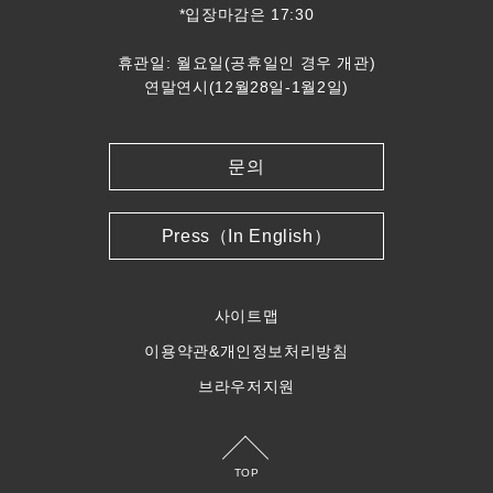
*입장마감은 17:30
휴관일: 월요일(공휴일인 경우 개관)
연말연시(12월28일-1월2일)
문의
Press（In English）
사이트맵
이용약관&개인정보처리방침
브라우저지원
TOP