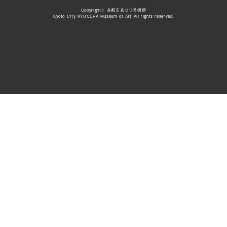
Copyright© 京都市京セラ美術館
Kyoto City KYOCERA Museum of Art All rights reserved.