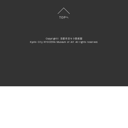
TOPへ
Copyright© 京都市京セラ美術館
Kyoto City KYOCERA Museum of Art All rights reserved.