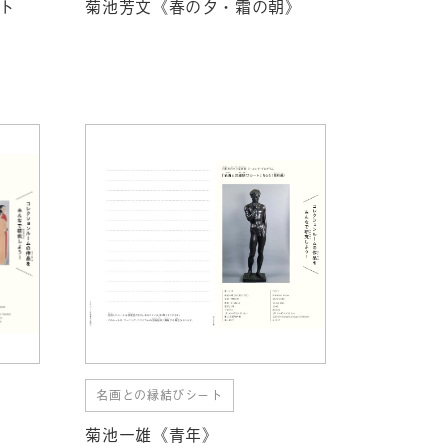
ト
菊池芳文《春の夕・霜の朝》
名画との縁結びシート
菊池一雄《青年》