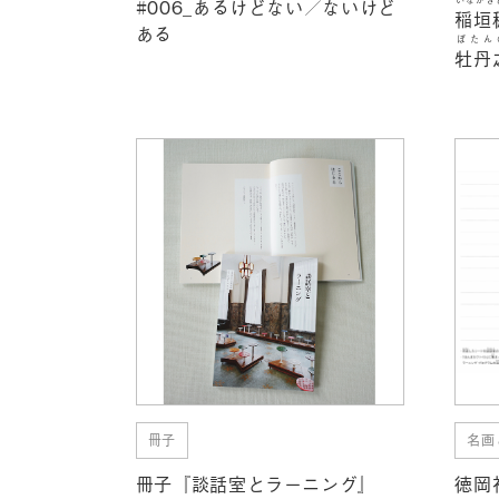
#006_あるけどない／ないけど
稲垣
ある
ぼたん
牡丹
冊子
名画
冊子『談話室とラーニング』
徳岡