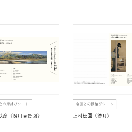
との縁結びシート
名画との縁結びシート
快彦《鴨川真景図》
上村松園《待月》