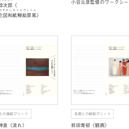
小谷元彦監修のワークシー
稔次郎
《
のずわしのりえびょうぶ
之図和紙糊絵屏風
》
との縁結びシート
名画との縁結びシート
神泉《流れ》
前田青邨《観画》