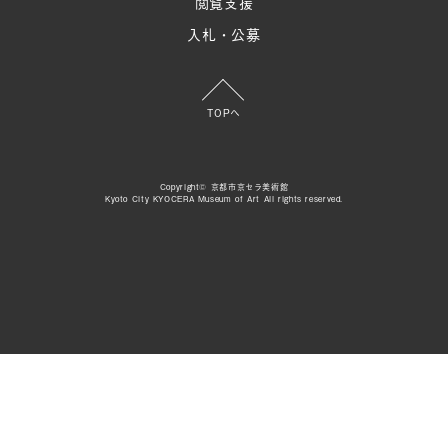
閲覧支援
入札・公募
TOPへ
Copyright© 京都市京セラ美術館
Kyoto City KYOCERA Museum of Art All rights reserved.