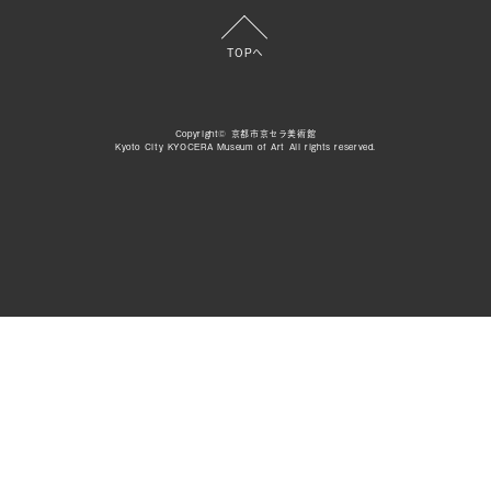
TOPへ
Copyright© 京都市京セラ美術館
Kyoto City KYOCERA Museum of Art All rights reserved.