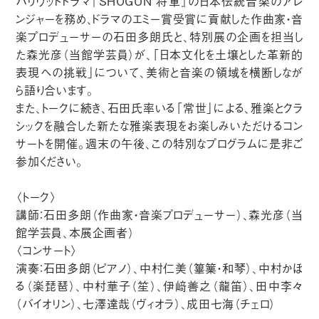
ハリウッドドラマ『SHOGUN 将軍』の日本伝統音楽のアレ
ンジャーを務め、ドラマのエミー賞受賞に貢献した作曲家・音
楽プロデューサーの石田多朗氏と、特別展の企画を担当し
た森光彦（当館学芸員）が、「日本文化を土壌とした革新的
表現への挑戦」について、美術と音楽の領域を横断しなが
ら語り合います。
また、トークに続き、石田氏率いる「常世」による、雅楽とクラ
シックを融合した新たな雅楽表現をお楽しみいただけるコン
サートを開催。週末の午後、この特別なプログラムに是非ご
参加ください。
〈トーク〉
講師：石田多朗（作曲家・音楽プロデューサー）、森光彦（当
館学芸員、本展企画者）
〈コンサート〉
演奏：石田多朗（ピアノ）、中村仁美（篳篥・和琴）、中村かほ
る（楽琵琶）、中村華子（笙）、伊﨑善之（龍笛）、田中李々
（バイオリン）、七澤達哉（ヴィオラ）、成田七海（チェロ）