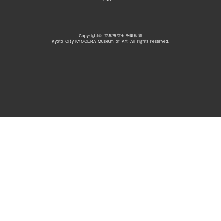
Copyright© 京都市京セラ美術館
Kyoto City KYOCERA Museum of Art All rights reserved.