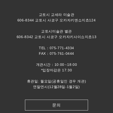
교토시 교세라 미술관
606-8344 교토시 사쿄구 오카자키엔쇼지쵸124
교토시미술관 별관
606-8342 교토시 사쿄구 오카자키사이쇼지쵸13
TEL：075-771-4334
FAX：075-761-0444
개관시간：10:00∼18:00
*입장마감은 17:30
휴관일: 월요일(공휴일인 경우 개관)
연말연시(12월28일-1월2일)
문의