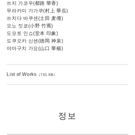
쓰지 가코우(都路 華香)
무라카미 가가쿠(村上 華岳)
쓰치다 바쿠센(土田 麦僊)
오노 짓쿄(小野 竹喬)
도모토 인쇼(堂本 印象)
도쿠오카 신센(徳岡 神泉)
야마구치 가요(山口 華楊)
List of Works
（741 KB）
정보