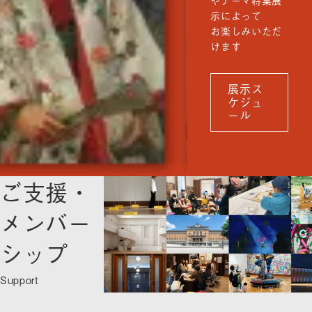
示によって
お楽しみいただ
けます
展示ス
ケジュ
ール
ご支援・
メンバー
シップ