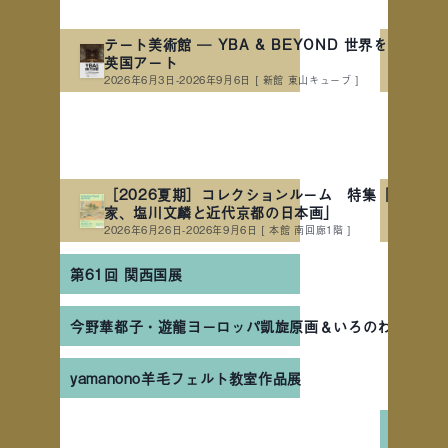
テート美術館 ― YBA & BEYOND 世界を変えた90
英国アート
2026年6月3日-2026年9月6日
[ 新館 東山キューブ ]
［2026夏期］コレクションルーム 特集「詩情の
家、塩川文麟と近代京都の日本画」
2026年6月26日-2026年9月6日
[ 本館 南回廊1階 ]
第61回 関西国展
今野華都子・遊龍ヨーロッパ凱旋原画＆いろのわ作品展
yamanono羊毛フェルト教室作品展
第20回