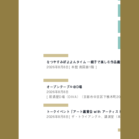
2026
第41回
思無邪
なつやすみぽよよんタイム ─親子で楽しむ作品鑑賞会─
2026年8月8日
[ 本館 南回廊1階 ]
オープンテーブル＠D場
2026年8月8日
[ 居酒屋D場（DIVA）（京都市中京区下樵木町202-4 立誠ビル 
トークイベント「アート鑑賞会 with アーティスト＆副館長」
2026年8月8日
[ ザ・トライアングル、講演室（本館地下1階） 
いろいろな