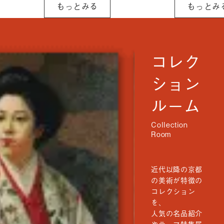
もっとみる
もっとみ
り組みを行っ
をお願いいたし
[…]
ます。 〇 令和8
年4月30日
（木） 終日
コレク
ション
ルーム
近代以降の京都
の美術が特徴の
コレクション
を、
人気の名品紹介
やテーマ特集展