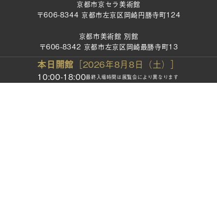
京都市京セラ美術館
〒606-8344 京都市左京区岡崎円勝寺町124
京都市美術館 別館
〒606-8342 京都市左京区岡崎最勝寺町13
本日開館
［2026年8月8日（土）］
TEL：075-771-4334
10:00-18:00
最終入場時間は展覧会により異なります
FAX：075-761-0444
開館時間：10:00～18:00
（最終入場時間は展覧会により異なります）
休館日：月曜日
*祝・休日の場合は開館／年末年始（12月28日〜1月2日）
お問い合わせ
プレスルーム