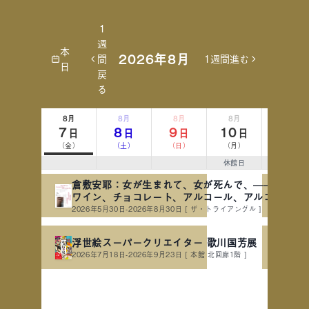
1
週
本
2026年8月
間
1週間進む
日
戻
る
8月
8月
8月
8月
8月
7
8
9
10
11
日
日
日
日
日
（金）
（土）
（日）
（月）
（火）
休館日
山の日
倉敷安耶：女が生まれて、女が死んで、——母の血
ワイン、チョコレート、アルコール、アルコール、
ルコール
2026年5月30日-2026年8月30日
[ ザ・トライアングル ]
浮世絵スーパークリエイター 歌川国芳展
2026年7月18日-2026年9月23日
[ 本館 北回廊1階 ]