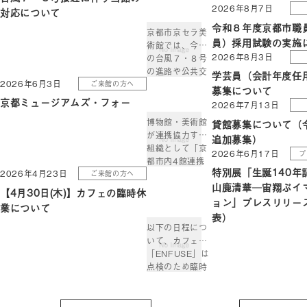
2026年8月7日
対応について
令和８年度京都市職
京都市京セラ美
員）採用試験の実施
術館では、今後
2026年8月3日
の台風７・８号
の進路や公共交
学芸員（会計年度任
2026年6月3日
ご来館の方へ
通機関の運行状
募集について
況等により、臨
京都ミュージアムズ・フォー
2026年7月13日
時休館または開
博物館・美術館
貸館募集について（
館時間の変更を
が連携協力する
行う場合があり
追加募集）
組織として「京
ます。 随時決ま
2026年6月17日
プ
都市内4館連携
り次第、当館ウ
特別展「生誕140年
2026年4月23日
ご来館の方へ
協力協議会」が
ェブサイトおよ
山鹿清華─宙翔ぶイ
2009年度に発
び、公式
【4月30日(木)】カフェの臨時休
足しました。4
ョン」プレスリリー
Instagram、
業について
館が展開する連
Facebookにて
表）
携事業の名は
お […]
以下の日程につ
「京都ミュージ
いて、カフェ
アムズ・フォ
「ENFUSE」は
ー」。「京都」
点検のため臨時
という地域性を
休業とさせてい
軸に、4館が連
ただきます。 あ
携した様々な取
らかじめご了承