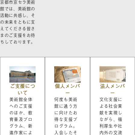
京都市京セラ美術
館では、美術館の
活動に共感し、そ
の未来をともに支
えてくださる皆さ
まのご支援をお待
ちしております。
ご支援につ
個人メンバ
法人メンバ
いて
ー
ー
美術館全体
何度も美術
文化支援に
へのご支援
館に通う方
よる社会貢
のほか、教
に向けたお
献を実現し
育普及プロ
得な支援プ
ながら、福
グラム、新
ログラム。
利厚生や社
進作家によ
入会したそ
内外の交流