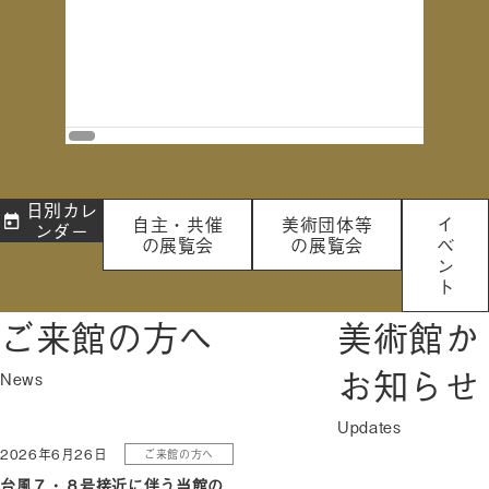
2026年8月
日別カレ
自主・共催
美術団体等
イ
ンダー
の展覧会
の展覧会
ベ
ン
ト
ご来館の方へ
美術館か
お知らせ
2026年6月26日
ご来館の方へ
台風７・８号接近に伴う当館の