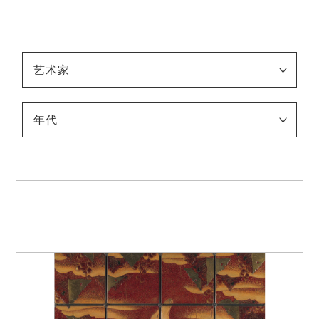
艺术家
浅井忠
伊藤快彦
稻垣稔次郎
入江波光
上村松园
太田喜二郎
太田听雨
奥村霞城
小合友之助
鹿子木孟郎
神坂雪佳
菊池契月
菊池芳文
北野恒富
北胁升
（五代）清水六兵卫
幸野楳嶺
木岛樱谷
须田国太郎
竹内栖凤
建畠大梦
玉城末一
田村宗立
都路华香
土田麦僊
都鸟英喜
富冈铁斋
富田溪仙
中村研一
中村大三郎
中村鹏生
西村五云
西山翠嶂
野长濑晚花
牧野克次
梥本一洋
村上华岳
安井曾太郎
山崎朝云
山元春举
年代
-1900
1901-1910
1911-1920
1921-1930
1931-1940
1941-