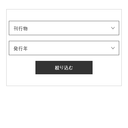
刊行物
展覧会カタログ
美術館ニュース
その他の刊行物
発行年