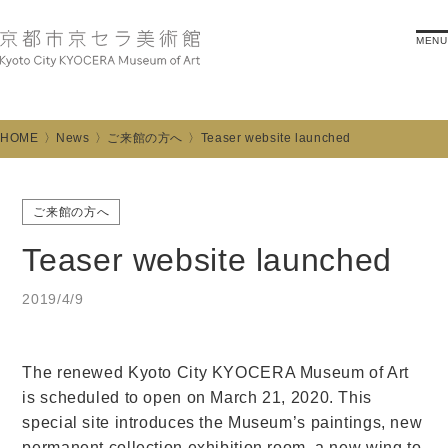
MENU
HOME
News
ご来館の方へ
Teaser website launched
ご来館の方へ
Teaser website launched
2019/4/9
The renewed Kyoto City KYOCERA Museum of Art
is scheduled to open on March 21, 2020. This
special site introduces the Museum’s paintings, new
permanent collection exhibition room, a new wing to