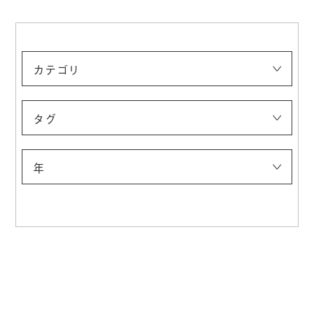
カテゴリ
エキシビジョンクルーズ
アートピクニック
談話室
タグ
年