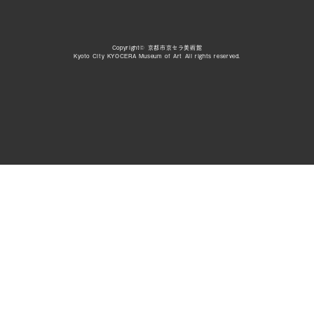
Copyright© 京都市京セラ美術館
Kyoto City KYOCERA Museum of Art All rights reserved.