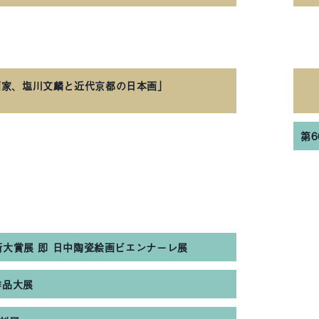
画家、塩川文麟と近代京都の日本画」
第
術大賞展 即 日中陶瓷絵画ビエンナーレ展
作品大展