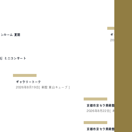
ョンルーム 夏期
ギャラリート
2026年8月23
26」ミニコンサート
ギャラリートーク
2026年8月19日
[ 新館 東山キューブ ]
京都市京セラ美術館 ファミリー
2026年8月22日
[ 本館 南回廊1階
京都市京セラ美術館 建物ツア