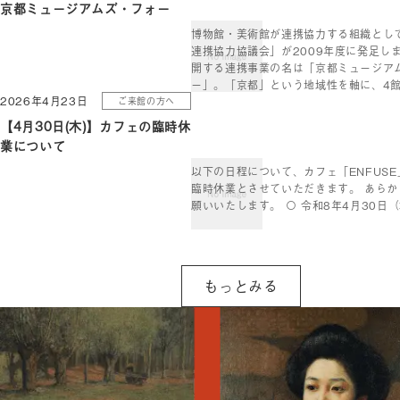
京都ミュージアムズ・フォー
博物館・美術館が連携協力する組織とし
連携協力協議会」が2009年度に発足し
開する連携事業の名は「京都ミュージア
ー」。「京都」という地域性を軸に、4
2026年4月23日
ご来館の方へ
な取り組みを行っ […]
【4月30日(木)】カフェの臨時休
業について
以下の日程について、カフェ「ENFUS
臨時休業とさせていただきます。 あら
願いいたします。 〇 令和8年4月30日
もっとみる