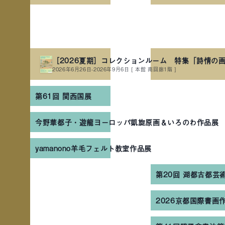
［2026夏期］コレクションルーム 特集「詩情の
2026年6月26日-2026年9月6日
[ 本館 南回廊1階 ]
第61回 関西国展
今野華都子・遊龍ヨーロッパ凱旋原画＆いろのわ作品展
yamanono羊毛フェルト教室作品展
第20回 湖都古都芸
2026京都国際書画