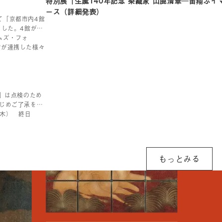
特別展「生誕140年記念 染織家 山鹿清華─宙翔ぶ
ース（詳細発表）
て「京都市内4館
ました。4館が展
ムズ・フォ
館が連携した様々
E」は点検のため
かじめご了承をお
（木） 終日
もっとみる