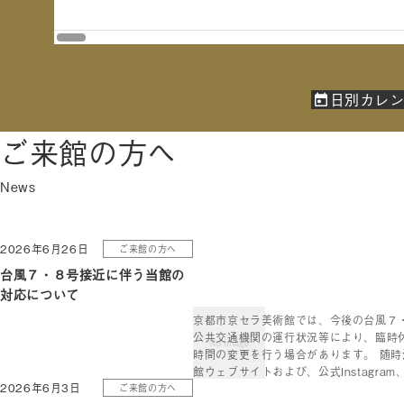
日別カレ
ご来館の方へ
2026年6月26日
ご来館の方へ
台風７・８号接近に伴う当館の
対応について
京都市京セラ美術館では、今後の台風７
公共交通機関の運行状況等により、臨時
時間の変更を行う場合があります。 随
館ウェブサイトおよび、公式Instagram、
2026年6月3日
ご来館の方へ
お […]