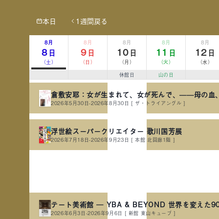
本日
1週間戻る
8月
8月
8月
8月
8月
8
9
10
11
12
日
日
日
日
日
（土）
（日）
（月）
（火）
（水）
休館日
山の日
倉敷安耶：女が生まれて、女が死んで、——母の血
2026年5月30日-2026年8月30日
[ ザ・トライアングル ]
浮世絵スーパークリエイター 歌川国芳展
2026年7月18日-2026年9月23日
[ 本館 北回廊1階 ]
テート美術館 ― YBA & BEYOND 世界を変えた
2026年6月3日-2026年9月6日
[ 新館 東山キューブ ]