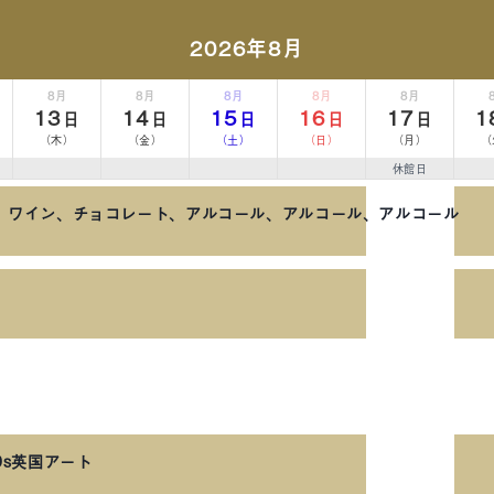
2026年8月
8月
8月
8月
8月
8月
13
14
15
16
17
1
日
日
日
日
日
（木）
（金）
（土）
（日）
（月）
（
休館日
、ワイン、チョコレート、アルコール、アルコール、アルコール
90s英国アート