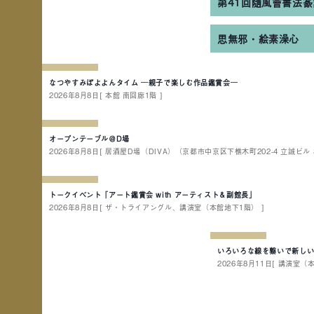
第41回隨風會書法篆
思無邪・絵素澡心
なつやすみぽよよんタイム ─親子で楽しむ作品鑑賞会─
2026年8月8日
[ 本館 南回廊1階 ]
オープンテーブル＠D場
2026年8月8日
[ 居酒屋D場（DIVA）（京都市中京区下樵木町202-4 立誠ビル 3
トークイベント「アート鑑賞会 with アーティスト＆副館長」
2026年8月8日
[ ザ・トライアングル、講演室（本館地下1階） ]
いろいろな線を繋いで新し
2026年8月11日
[ 講演室（