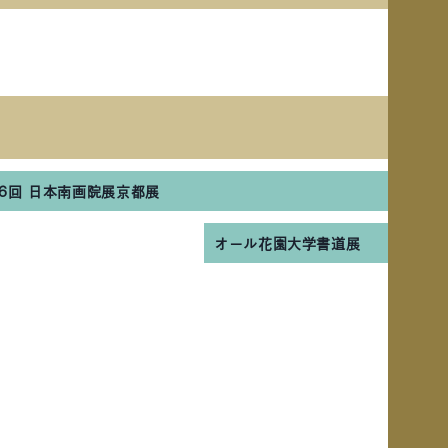
66回 日本南画院展京都展
オール花園大学書道展