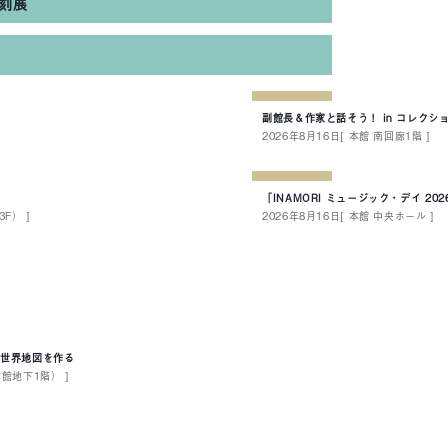
刻展
副館長＆作家と話そう！ in コレクシ
2026年8月16日
[ 本館 南回廊1階 ]
「INAMORI ミュージック・デイ 20
F） ]
2026年8月16日
[ 本館 中央ホール ]
い世界地図を作る
本館地下1階） ]