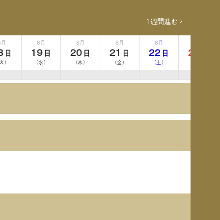
1週間進む
8月
8月
8月
8月
8月
8月
8
19
20
21
22
23
日
日
日
日
日
日
火）
（水）
（木）
（金）
（土）
（日）