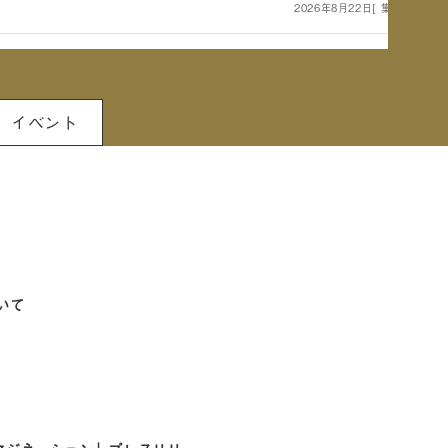
2026年8月22日
[ 集合場所：本
イベント
いて