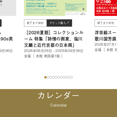
終了まで47日
終了まで30日
チケット購入
浮世絵スー
&
［2026夏期］コレクションル
歌川国芳展
90s英
ーム 特集「詩情の画家、塩川
2026年07月1
文麟と近代京都の日本画」
会場［ 本館 
09月06日
2026年06月26日 - 2026年09月06日
会場［ 本館 南回廊1階 ］
カレンダー