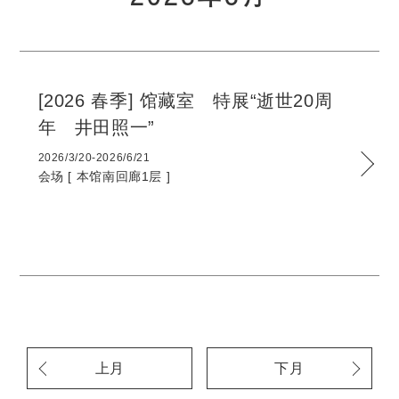
[2026 春季] 馆藏室 特展“逝世20周
年 井田照一”
2026/3/20-2026/6/21
会场 [
本馆南回廊1层
]
上月
下月