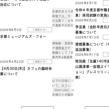
2026年8月7日
対応について
令和８年度京都市職
京都市京セラ美
員）採用試験の実施
術館では、今後
2026年8月3日
の台風７・８号
の進路や公共交
学芸員（会計年度任
2026年6月3日
ご来館の方へ
通機関の運行状
募集について
況等により、臨
京都ミュージアムズ・フォー
2026年7月13日
時休館または開
博物館・美術館
貸館募集について（
館時間の変更を
が連携協力する
行う場合があり
追加募集）
組織として「京
ます。 随時決ま
2026年6月17日
プ
都市内4館連携
り次第、当館ウ
特別展「生誕140年
2026年4月23日
ご来館の方へ
協力協議会」が
ェブサイトおよ
山鹿清華─宙翔ぶイ
2009年度に発
び、公式
【4月30日(木)】カフェの臨時休
足しました。4
ョン」プレスリリー
Instagram、
業について
館が展開する連
Facebookにて
表）
携事業の名は
お […]
以下の日程につ
「京都ミュージ
いて、カフェ
アムズ・フォ
「ENFUSE」は
ー」。「京都」
点検のため臨時
という地域性を
休業とさせてい
軸に、4館が連
ただきます。 あ
携した様々な取
らかじめご了承