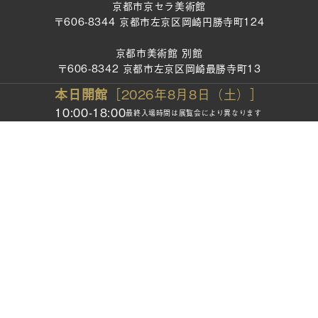
京都市京セラ美術館
〒606-8344 京都市左京区岡崎円勝寺町124
京都市美術館 別館
〒606-8342 京都市左京区岡崎最勝寺町13
本日開館
［2026年8月8日（土）］
TEL：075-771-4334
10:00-18:00
最終入場時間は展覧会により異なります
FAX：075-761-0444
開館時間：10:00～18:00
（最終入場時間は展覧会により異なります）
休館日：月曜日
*祝・休日の場合は開館／年末年始（12月28日〜1月2日）
お問い合わせ
プレスルーム