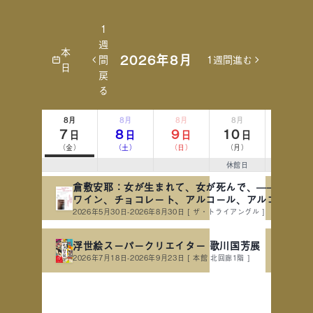
1
週
本
2026年8月
間
1週間進む
日
戻
る
8月
8月
8月
8月
8月
7
8
9
10
11
日
日
日
日
日
（金）
（土）
（日）
（月）
（火）
休館日
山の日
倉敷安耶：女が生まれて、女が死んで、——母の血
ワイン、チョコレート、アルコール、アルコール、
ルコール
2026年5月30日-2026年8月30日
[ ザ・トライアングル ]
浮世絵スーパークリエイター 歌川国芳展
2026年7月18日-2026年9月23日
[ 本館 北回廊1階 ]