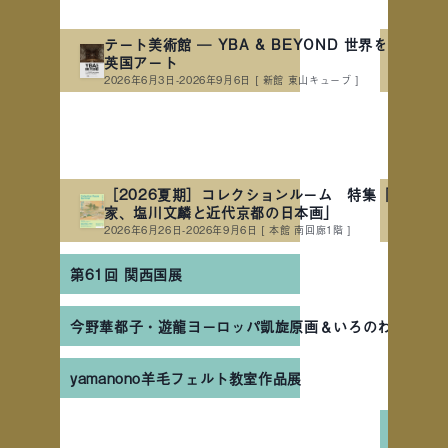
テート美術館 ― YBA & BEYOND 世界を変えた90
英国アート
2026年6月3日-2026年9月6日
[ 新館 東山キューブ ]
［2026夏期］コレクションルーム 特集「詩情の
家、塩川文麟と近代京都の日本画」
2026年6月26日-2026年9月6日
[ 本館 南回廊1階 ]
第61回 関西国展
今野華都子・遊龍ヨーロッパ凱旋原画＆いろのわ作品展
yamanono羊毛フェルト教室作品展
第20回