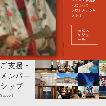
示によって
お楽しみいただ
けます
展示ス
ケジュ
ール
ご支援・
メンバー
シップ