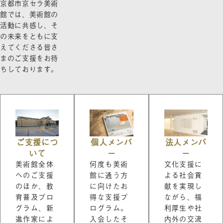
京都市京セラ美術
館では、美術館の
活動に共感し、そ
の未来をともに支
えてくださる皆さ
まのご支援をお待
ちしております。
ご支援につ
個人メンバ
法人メンバ
いて
ー
ー
美術館全体
何度も美術
文化支援に
へのご支援
館に通う方
よる社会貢
のほか、教
に向けたお
献を実現し
育普及プロ
得な支援プ
ながら、福
グラム、新
ログラム。
利厚生や社
進作家によ
入会したそ
内外の交流