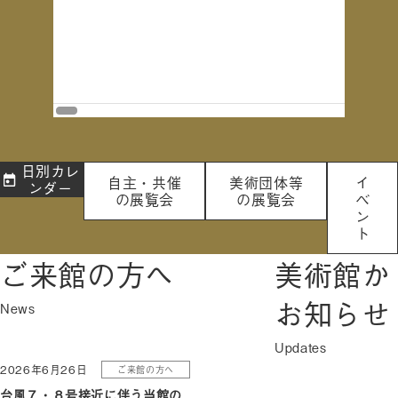
2026年8月
日別カレ
自主・共催
美術団体等
イ
ンダー
の展覧会
の展覧会
ベ
ン
ト
ご来館の方へ
美術館か
お知らせ
2026年6月26日
ご来館の方へ
台風７・８号接近に伴う当館の