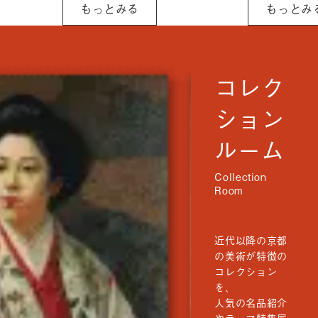
もっとみる
もっとみ
り組みを行っ
をお願いいたし
[…]
ます。 〇 令和8
年4月30日
（木） 終日
コレク
ション
ルーム
近代以降の京都
の美術が特徴の
コレクション
を、
人気の名品紹介
やテーマ特集展