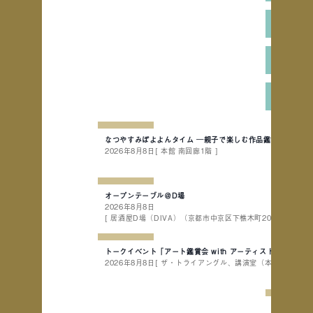
2026
第41回
思無邪
なつやすみぽよよんタイム ─親子で楽しむ作品鑑賞会─
2026年8月8日
[ 本館 南回廊1階 ]
オープンテーブル＠D場
2026年8月8日
[ 居酒屋D場（DIVA）（京都市中京区下樵木町202-4 立誠ビル 
トークイベント「アート鑑賞会 with アーティスト＆副館長」
2026年8月8日
[ ザ・トライアングル、講演室（本館地下1階） 
いろいろな