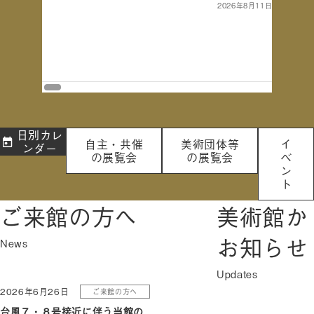
2026年8月11日
[ 講演室（
日別カレ
自主・共催
美術団体等
イ
ンダー
の展覧会
の展覧会
ベ
ン
ト
ご来館の方へ
美術館か
お知らせ
2026年6月26日
ご来館の方へ
台風７・８号接近に伴う当館の