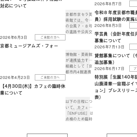
2026年8月7日
対応について
令和８年度京都市職
京都市京セラ美
員）採用試験の実施
術館では、今後
2026年8月3日
の台風７・８号
の進路や公共交
学芸員（会計年度任
2026年6月3日
ご来館の方へ
通機関の運行状
募集について
況等により、臨
京都ミュージアムズ・フォー
2026年7月13日
時休館または開
博物館・美術館
貸館募集について（
館時間の変更を
が連携協力する
行う場合があり
追加募集）
組織として「京
ます。 随時決ま
2026年6月17日
プ
都市内4館連携
り次第、当館ウ
特別展「生誕140年
2026年4月23日
ご来館の方へ
協力協議会」が
ェブサイトおよ
山鹿清華─宙翔ぶイ
2009年度に発
び、公式
【4月30日(木)】カフェの臨時休
足しました。4
ョン」プレスリリー
Instagram、
業について
館が展開する連
Facebookにて
表）
携事業の名は
お […]
以下の日程につ
「京都ミュージ
いて、カフェ
アムズ・フォ
「ENFUSE」は
ー」。「京都」
点検のため臨時
という地域性を
休業とさせてい
軸に、4館が連
ただきます。 あ
携した様々な取
らかじめご了承