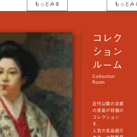
もっとみる
もっとみ
り組みを行っ
をお願いいたし
[…]
ます。 〇 令和8
年4月30日
（木） 終日
コレク
ション
ルーム
近代以降の京都
の美術が特徴の
コレクション
を、
人気の名品紹介
やテーマ特集展