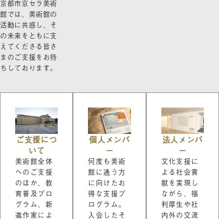
京都市京セラ美術
館では、美術館の
活動に共感し、そ
の未来をともに支
えてくださる皆さ
まのご支援をお待
ちしております。
ご支援につ
個人メンバ
法人メンバ
いて
ー
ー
美術館全体
何度も美術
文化支援に
へのご支援
館に通う方
よる社会貢
のほか、教
に向けたお
献を実現し
育普及プロ
得な支援プ
ながら、福
グラム、新
ログラム。
利厚生や社
進作家によ
入会したそ
内外の交流