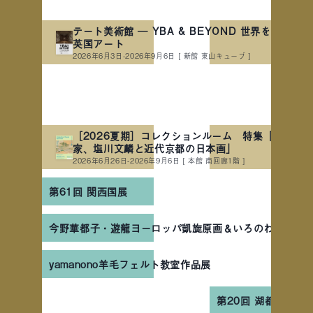
テート美術館 ― YBA & BEYOND 世界を変えた90
英国アート
2026年6月3日-2026年9月6日
[ 新館 東山キューブ ]
［2026夏期］コレクションルーム 特集「詩情の
家、塩川文麟と近代京都の日本画」
2026年6月26日-2026年9月6日
[ 本館 南回廊1階 ]
第61回 関西国展
今野華都子・遊龍ヨーロッパ凱旋原画＆いろのわ作品展
yamanono羊毛フェルト教室作品展
第20回 湖都古都芸