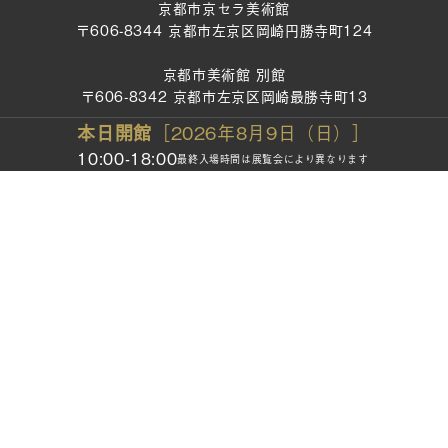
京都市京セラ美術館
〒606-8344 京都市左京区岡崎円勝寺町124
京都市美術館 別館
〒606-8342 京都市左京区岡崎最勝寺町13
本日開館
［2026年8月9日（日）］
TEL：075-771-4334
10:00-18:00
最終入場時間は展覧会により異なります
FAX：075-761-0444
開館時間：10:00～18:00
（最終入場時間は展覧会により異なります）
休館日：月曜日
*祝・休日の場合は開館／年末年始（12月28日〜1月2日）
お問い合わせ
プレスルーム