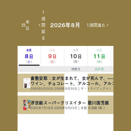
1
週
本
2026年8月
間
1週間進む
日
戻
る
8月
8月
8月
8月
8月
8
9
10
11
12
日
日
日
日
日
（土）
（日）
（月）
（火）
（水）
休館日
山の日
倉敷安耶：女が生まれて、女が死んで、——母の血
ワイン、チョコレート、アルコール、アルコール、
ルコール
2026年5月30日-2026年8月30日
[ ザ・トライアングル ]
浮世絵スーパークリエイター 歌川国芳展
2026年7月18日-2026年9月23日
[ 本館 北回廊1階 ]