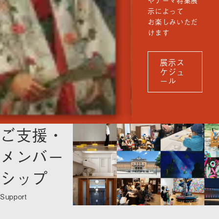
示によって
お楽しみいただ
けます
展示ス
ケジュ
ール
ご支援・
メンバー
シップ