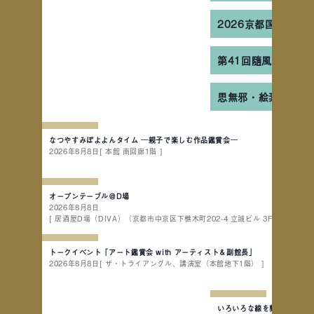
2026京都国際書画
第41回隨風會書法篆
思無邪・絵素澡心
なつやすみぽよよんタイム ─親子で楽しむ作品鑑賞会─
2026年8月8日
[ 本館 南回廊1階 ]
オープンテーブル＠D場
2026年8月8日
[ 居酒屋D場（DIVA）（京都市中京区下樵木町202-4 立誠ビル 3F） ]
トークイベント「アート鑑賞会 with アーティスト＆副館長」
2026年8月8日
[ ザ・トライアングル、講演室（本館地下1階） ]
いろいろな線を繋いで新し