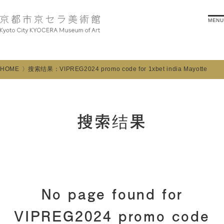
MENU
HOME
搜索结果：VIPREG2024 promo code for 1xbet india Mayotte
搜索结果
No page found for
VIPREG2024 promo code