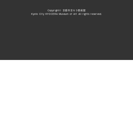
Copyright© 京都市京セラ美術館
Kyoto City KYOCERA Museum of Art All rights reserved.